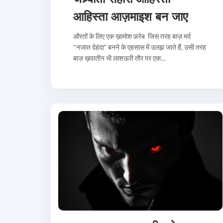
आहिस्ता आज़माइश बन जाए
औरतों के लिए एक ख़ामोश फ़रेब जिस तरह बाज़ मर्द
“नजात देहंदा” बनने के एहसास में उलझ जाते हैं, उसी तरह
बाज़ ख़वातीन भी लाशऊरी तौर पर एक…